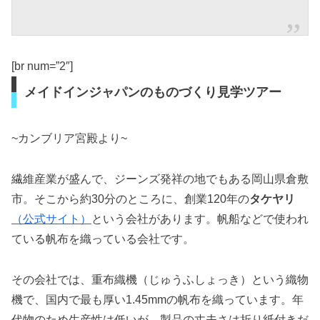
[br num=”2″]
メイドインジャパンのものづくり見学ツアー
~カンブリア宮殿より~
繊維産業が盛んで、ジーンズ発祥の地でもある岡山県倉敷
市。そこから約30分のところに、創業120年の
タケヤリ
（公式サイト）
という会社があります。帆船などで使われ
ている帆布を織っている会社です。
その会社では、重布織機（じゅうふしょっき）という織物
機で、国内で最も厚い1.45mmの帆布を織っています。年
代物のため生産性は低いが、製品の丈夫さは折り紙付きだ