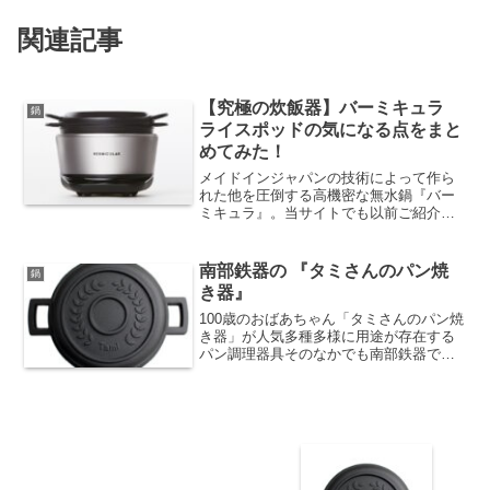
関連記事
【究極の炊飯器】バーミキュラ
鍋
ライスポッドの気になる点をまと
めてみた！
メイドインジャパンの技術によって作ら
れた他を圧倒する高機密な無水鍋『バー
ミキュラ』。当サイトでも以前ご紹介し
ましたが、高品質なつくりが評判を呼
び、現在では手に入れるのに半年待ちと
なっています。以前の記事その無水鍋バ
南部鉄器の 『タミさんのパン焼
鍋
ーミキュラをつくった愛知ド...
き器』
100歳のおばあちゃん「タミさんのパン焼
き器」が人気多種多様に用途が存在する
パン調理器具そのなかでも南部鉄器で作
られた「タミさんのパン焼き器」が人気
のわけは?出典：TBS あさチャン2015年
04月28日懐かしい煙突型のパン焼き器終
戦直後、...