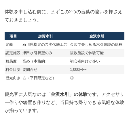
体験を申し込む前に、まずこの2つの言葉の違いを押さえ
ておきましょう。
項目
加賀水引
金沢水引
定義
石川県指定の希少伝統工芸
金沢で楽しめる水引体験の総称
認定施設
津田水引折型のみ
複数施設で体験可能
難易度
高め（本格的）
初心者向けが多い
料金目安
要問合せ
1,000円〜
観光向き
△（平日限定など）
◎
観光客に人気なのは
「金沢水引」の体験
です。アクセサリ
ー作りや箸置き作りなど、当日持ち帰りできる気軽な体験
が揃っています。