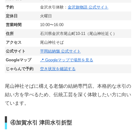
予約
金沢水引体験：
金沢旅物語 公式サイト
定休日
火曜日
営業時間
10:00〜16:00
住所
石川県金沢市尾山町10-11（尾山神社近く）
アクセス
尾山神社そば
公式サイト
平岡結納舗 公式サイト
Googleマップ
📍 Googleマップで場所を見る
じゃらんで予約
空き状況を確認する
尾山神社そばに構える老舗の結納専門店。本格的な水引の
結い方を学べるため、伝統工芸を深く体験したい方に向い
ています。
④加賀水引 津田水引折型