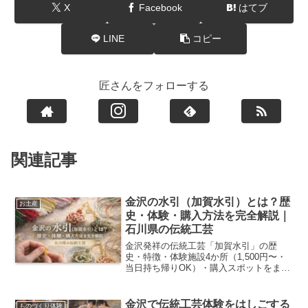
X
Facebook
はてブ
LINE
コピー
匠さんをフォローする
関連記事
金沢の水引（加賀水引）とは？歴
お土産
史・体験・購入方法を完全解説｜
石川県の伝統工芸
金沢発祥の伝統工芸「加賀水引」の歴
史・特徴・体験施設4か所（1,500円〜・
当日持ち帰りOK）・購入スポットをまと
めて解説。津田水引折型・金澤くるみ・
自遊花人など施設別の料金・所要時間・
アクセスも比較。オンライン購入方法も
金沢で伝統工芸体験をはしごする
ものづくり体験