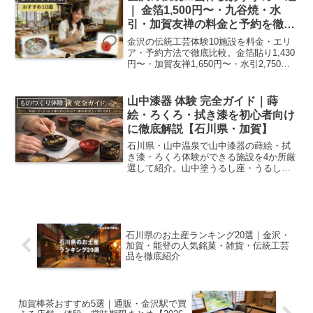
｜ 金箔1,500円〜・九谷焼・水
引・加賀友禅の料金と予約を徹底
比較【2026年最新】
金沢の伝統工芸体験10施設を料金・エリ
ア・予約方法で徹底比較。金箔貼り1,430
円〜・加賀友禅1,650円〜・水引2,750
円〜・九谷焼2,970円〜。金沢観光のプラ
ンに組み込みやすい体験スポットを厳選
しました。
山中漆器 体験 完全ガイド｜蒔
ものづくり体験
絵・ろくろ・拭き漆を初心者向け
に徹底解説【石川県・加賀】
石川県・山中温泉で山中漆器の蒔絵・拭
き漆・ろくろ体験ができる施設を4か所厳
選して紹介。山中塗うるし座・うるしの
器あさだ・ゆのくにの森など料金・所要
時間・予約方法・漆アレルギーの注意点
まで完全解説。「木地の山中」と称され
る450年のものづくりの背景もわかりま
す。
石川県のお土産ランキング20選｜金沢・
加賀・能登の人気銘菓・雑貨・伝統工芸
品を徹底紹介
加賀棒茶おすすめ5選｜通販・金沢駅で買