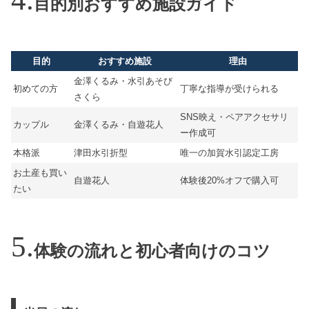
目的別おすすめ施設ガイド
目的
おすすめ施設
理由
金澤くるみ・水引あそび
初めての方
丁寧な指導が受けられる
さくら
SNS映え・ペアアクセサリ
カップル
金澤くるみ・自遊花人
ー作成可
本格派
津田水引折型
唯一の加賀水引認定工房
お土産も買い
自遊花人
体験後20%オフで購入可
たい
体験の流れと初心者向けのコツ