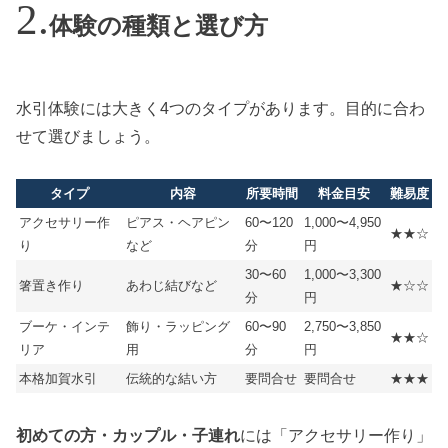
体験の種類と選び方
水引体験には大きく4つのタイプがあります。目的に合わ
せて選びましょう。
タイプ
内容
所要時間
料金目安
難易度
アクセサリー作
ピアス・ヘアピン
60〜120
1,000〜4,950
★★☆
り
など
分
円
30〜60
1,000〜3,300
箸置き作り
あわじ結びなど
★☆☆
分
円
ブーケ・インテ
飾り・ラッピング
60〜90
2,750〜3,850
★★☆
リア
用
分
円
本格加賀水引
伝統的な結い方
要問合せ
要問合せ
★★★
初めての方・カップル・子連れ
には「アクセサリー作り」