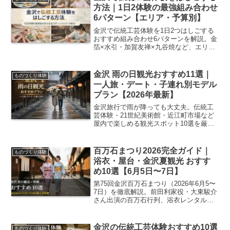
掲載。
方法｜1日2体験の最強組み合わせ
6パターン【エリア・予算別】
金沢で伝統工芸体験を1日2つはしごする
おすすめ組み合わせ6パターンを解説。金
箔×水引・加賀友禅×九谷焼など、エリア
別・予算別・目的別（カップル・子ども
連れ・雨の日）に移動時間・料金・当日
の流れつきで紹介します。
金沢 雨の日観光おすすめ11選｜
ものづくり体験
一人旅・デート・子連れ別モデル
プラン【2026年最新】
金沢旅行で雨が降っても大丈夫。伝統工
芸体験・21世紀美術館・近江町市場など
屋内で楽しめる観光スポット10選を厳
選。住所・料金・アクセス・半日〜1日モ
デルプランつきで完全解説。雨の日・デ
ート・子ども連れにも対応。
百万石まつり2026完全ガイド｜
ものづくり体験
浴衣・屋台・金沢夏観光 おすす
め10選【6月5日〜7日】
第75回金沢百万石まつり（2026年6月5〜
7日）を徹底解説。前田利家役・大東駿介
さん出演の百万石行列、浴衣レンタル、
屋台グルメ、子連れOKスポットを地元目
線でまとめました。
金沢の伝統工芸体験おすすめ10選
ものづくり体験