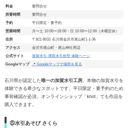
料金
要問合せ
所要時間
要問合せ
予約
平日限定・要予約
営業時間
月〜土 10:00〜18:00・日 10:00〜12:00（木曜定休）
住所
〒921-8031 石川県金沢市尾山町1-1-36
アクセス
金沢市尾山町・尾山神社周辺
公式サイト
加賀水引 津田水引折型 体験ページ
Googleマップ
📍 Googleマップで場所を見る
石川県が認定した
唯一の加賀水引工房
。本物の加賀水引を
体験できる希少なスポットです。平日限定・要予約のため
事前確認が必須。オンラインショップ「knot」でも作品を
購入できます。
⑤水引あそび さくら