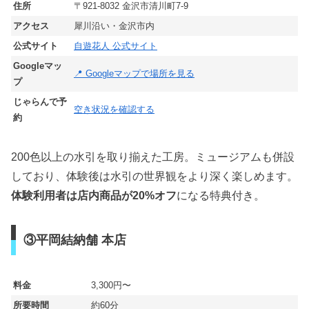
住所
〒921-8032 金沢市清川町7-9
アクセス
犀川沿い・金沢市内
公式サイト
自遊花人 公式サイト
Googleマッ
📍 Googleマップで場所を見る
プ
じゃらんで予
空き状況を確認する
約
200色以上の水引を取り揃えた工房。ミュージアムも併設
しており、体験後は水引の世界観をより深く楽しめます。
体験利用者は店内商品が20%オフ
になる特典付き。
③平岡結納舗 本店
料金
3,300円〜
所要時間
約60分