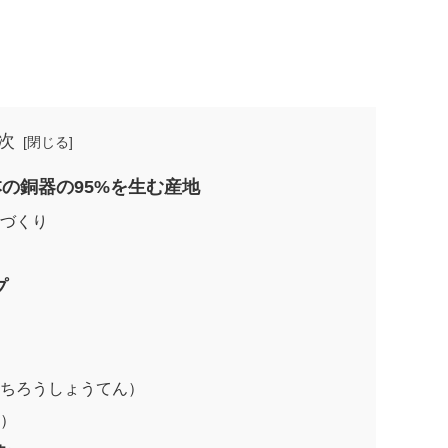
次
本の銅器の95%を生む産地
町づくり
プ
ド
はちろうしょうてん）
ょ）