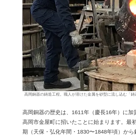
高岡銅器の鋳造工程。職人が溶けた金属を砂型に流し込む「鋳込
高岡銅器の歴史は、1611年（慶長16年）に
高岡市金屋町に招いたことに始まります。最
期（天保・弘化年間・1830〜1848年頃）