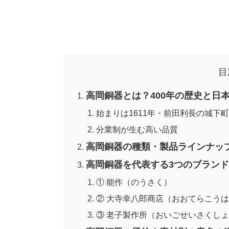
目
高岡銅器とは？400年の歴史と日
始まりは1611年・前田利長の城下
分業制が生む高い品質
高岡銅器の種類・製品ラインナッ
高岡銅器を代表する3つのブラン
① 能作（のうさく）
② 大寺幸八郎商店（おおてらこう
③ 老子製作所（おいごせいさくし