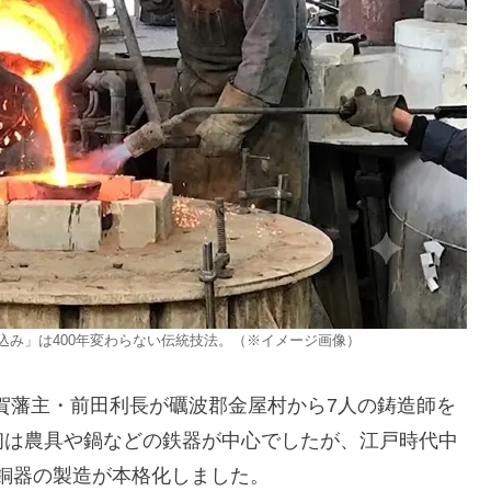
み」は400年変わらない伝統技法。（※イメージ画像）
加賀藩主・前田利長が礪波郡金屋村から7人の鋳造師を
初は農具や鍋などの鉄器が中心でしたが、江戸時代中
から銅器の製造が本格化しました。