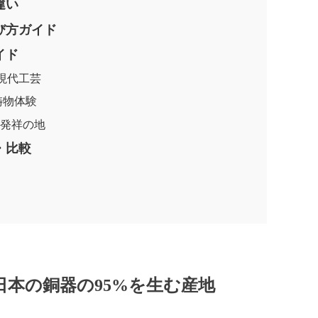
違い
び方ガイド
イド
の現代工芸
鋳物体験
器発祥の地
・比較
日本の銅器の95%を生む産地